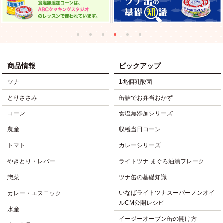
商品情報
ピックアップ
ツナ
1兆個乳酸菌
とりささみ
缶詰でお弁当おかず
コーン
食塩無添加シリーズ
農産
収穫当日コーン
トマト
カレーシリーズ
やきとり・レバー
ライトツナ まぐろ油漬フレーク
惣菜
ツナ缶の基礎知識
いなばライトツナスーパーノンオイ
カレー・エスニック
ルCM公開レシピ
水産
イージーオープン缶の開け方