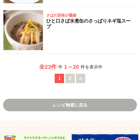
さばの旨味が凝縮
ひと口さば水煮缶のさっぱりネギ塩スー
プ
全23件
1～20
中
件を表示中
1
2
レシピ検索に戻る