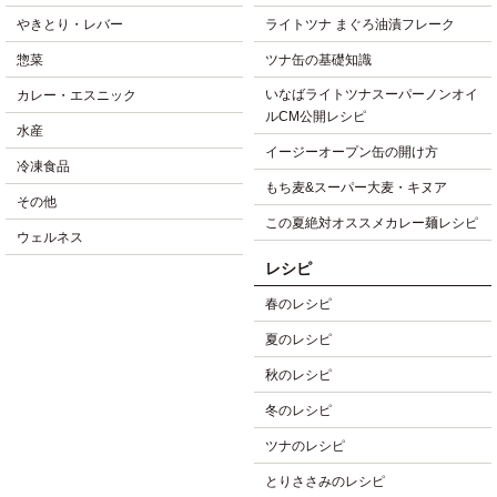
やきとり・レバー
ライトツナ まぐろ油漬フレーク
惣菜
ツナ缶の基礎知識
いなばライトツナスーパーノンオイ
カレー・エスニック
ルCM公開レシピ
水産
イージーオープン缶の開け方
冷凍食品
もち麦&スーパー大麦・キヌア
その他
この夏絶対オススメカレー麺レシピ
ウェルネス
レシピ
春のレシピ
夏のレシピ
秋のレシピ
冬のレシピ
ツナのレシピ
とりささみのレシピ