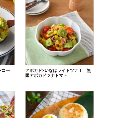
×コー
アボカド×いなばライトツナ！ 無
限アボカドツナトマト