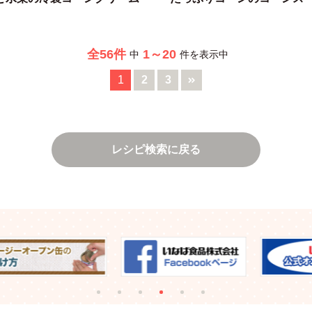
全56件
1～20
中
件を表示中
1
2
3
レシピ検索に戻る