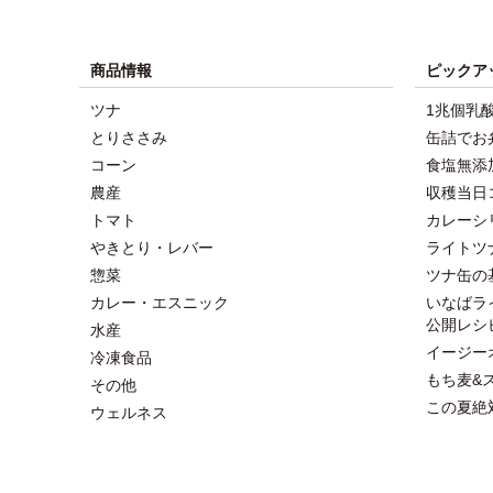
商品情報
ピックア
ツナ
1兆個乳
とりささみ
缶詰でお
コーン
食塩無添
農産
収穫当日
トマト
カレーシ
やきとり・レバー
ライトツ
惣菜
ツナ缶の
カレー・エスニック
いなばラ
公開レシ
水産
イージー
冷凍食品
もち麦&
その他
この夏絶
ウェルネス