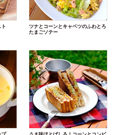
スト
ツナとコーンとキャベツのふわとろ
たまごソテー
ープ
うま味ほとばしる！コーンとコンビ