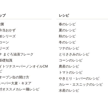
ップ
レシピ
酸菌
春のレシピ
弁当おかず
夏のレシピ
加シリーズ
秋のレシピ
コーン
冬のレシピ
リーズ
ツナのレシピ
ナ まぐろ油漬フレーク
とりささみのレシピ
基礎知識
コーンのレシピ
イトツナスーパーノンオイルCM
農産のレシピ
ピ
トマトのレシピ
オープン缶の開け方
やきとり・レバーのレシピ
スーパー大麦・キヌア
カレー・エスニックのレシピ
対オススメカレー麺レシピ
水産のレシピ