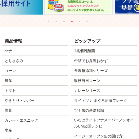
商品情報
ピックアップ
ツナ
1兆個乳酸菌
とりささみ
缶詰でお弁当おかず
コーン
食塩無添加シリーズ
農産
収穫当日コーン
トマト
カレーシリーズ
やきとり・レバー
ライトツナ まぐろ油漬フレーク
惣菜
ツナ缶の基礎知識
いなばライトツナスーパーノンオイ
カレー・エスニック
ルCM公開レシピ
水産
イージーオープン缶の開け方