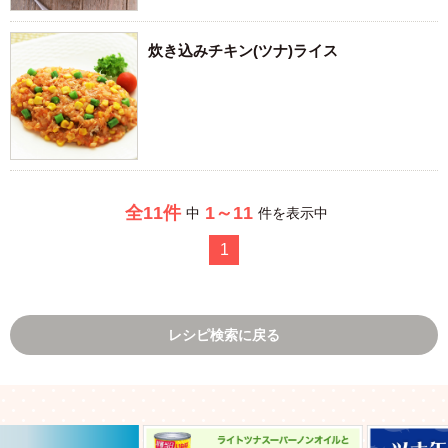
炊き込みチキン(ツナ)ライス
全11件
1～11
中
件を表示中
1
レシピ検索に戻る