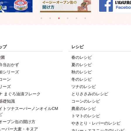
ップ
レシピ
酸菌
春のレシピ
弁当おかず
夏のレシピ
加シリーズ
秋のレシピ
コーン
冬のレシピ
リーズ
ツナのレシピ
ナ まぐろ油漬フレーク
とりささみのレシピ
基礎知識
コーンのレシピ
イトツナスーパーノンオイルCM
農産のレシピ
ピ
トマトのレシピ
オープン缶の開け方
やきとり・レバーのレシピ
スーパー大麦・キヌア
カレー・エスニックのレシピ