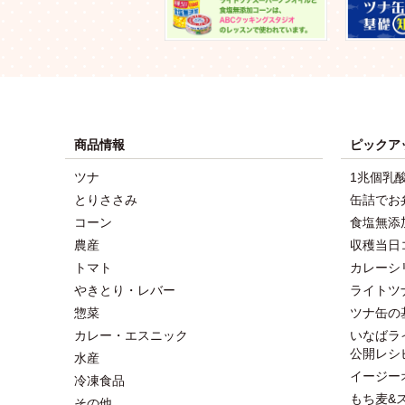
商品情報
ピックア
ツナ
1兆個乳
とりささみ
缶詰でお
コーン
食塩無添
農産
収穫当日
トマト
カレーシ
やきとり・レバー
ライトツ
惣菜
ツナ缶の
カレー・エスニック
いなばラ
公開レシ
水産
イージー
冷凍食品
もち麦&
その他