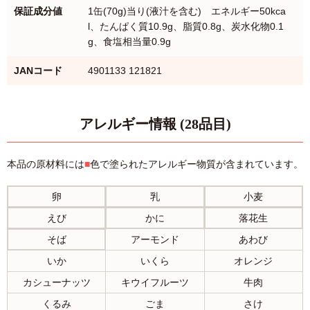
保証成分値
1缶(70g)当り(液汁を含む) エネルギー50kca
l、たんぱく質10.9g、脂質0.8g、炭水化物0.1
g、食塩相当量0.9g
JANコード
4901133 121821
アレルギー情報 (28品目)
本品の原材料には
■
色で塗られたアレルギー物質が含まれています。
卵
乳
小麦
えび
かに
落花生
そば
アーモンド
あわび
いか
いくら
オレンジ
カシューナッツ
キウイフルーツ
牛肉
くるみ
ごま
さけ