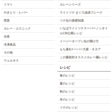
トマト
カレーシリーズ
やきとり・レバー
ライトツナ まぐろ油漬フレーク
惣菜
ツナ缶の基礎知識
いなばライトツナスーパーノンオイ
カレー・エスニック
ルCM公開レシピ
水産
イージーオープン缶の開け方
冷凍食品
もち麦&スーパー大麦・キヌア
その他
この夏絶対オススメカレー麺レシピ
ウェルネス
レシピ
春のレシピ
夏のレシピ
秋のレシピ
冬のレシピ
ツナのレシピ