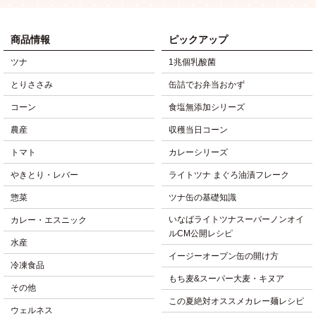
商品情報
ピックアップ
ツナ
1兆個乳酸菌
とりささみ
缶詰でお弁当おかず
コーン
食塩無添加シリーズ
農産
収穫当日コーン
トマト
カレーシリーズ
やきとり・レバー
ライトツナ まぐろ油漬フレーク
惣菜
ツナ缶の基礎知識
いなばライトツナスーパーノンオイ
カレー・エスニック
ルCM公開レシピ
水産
イージーオープン缶の開け方
冷凍食品
もち麦&スーパー大麦・キヌア
その他
この夏絶対オススメカレー麺レシピ
ウェルネス