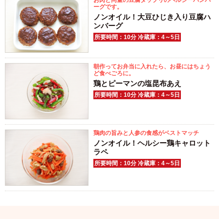
お肉と同量の豆腐タップリのヘルシーハンバ
ーグです。
ノンオイル！大豆ひじき入り豆腐ハ
ンバーグ
所要時間：10分 冷蔵庫：4～5日
朝作ってお弁当に入れたら、お昼にはちょう
ど食べごろに。
鶏とピーマンの塩昆布あえ
所要時間：10分 冷蔵庫：4～5日
鶏肉の旨みと人参の食感がベストマッチ
ノンオイル！ヘルシー鶏キャロット
ラペ
所要時間：10分 冷蔵庫：4～5日