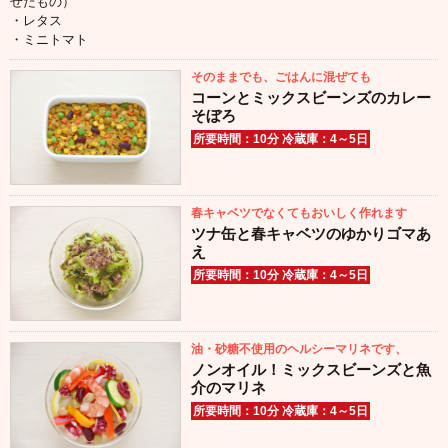
ぜたもの）
・レタス
・ミニトマト
そのままでも、ごはんに混ぜても
コーンとミックスビーンズのカレー
そぼろ
所要時間：10分 冷蔵庫：4～5日
春キャベツでなくてもおいしく作れます
ツナ缶と春キャベツのゆかりゴマあ
え
所要時間：10分 冷蔵庫：4～5日
油・砂糖不使用のヘルシーマリネです、
ノンオイル！ミックスビーンズと魚
介のマリネ
所要時間：10分 冷蔵庫：4～5日