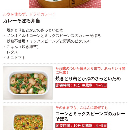
ルウを使わず、ドライカレー！
カレーそぼろ弁当
・焼きとり缶とかぶのさっといため
・ノンオイル！コーンとミックスビーンズのカレーそぼろ
・砂糖不使用！ミックスビーンズと野菜のピクルス
・ごはん（焼き海苔）
・レタス
・ミニトマト
たれ味のついた焼きとり缶で、あっという間
に完成！
焼きとり缶とかぶのさっといため
所要時間：10分 冷蔵庫：4～5日
そのままでも、ごはんに混ぜても
コーンとミックスビーンズのカレー
そぼろ
所要時間：10分 冷蔵庫：4～5日