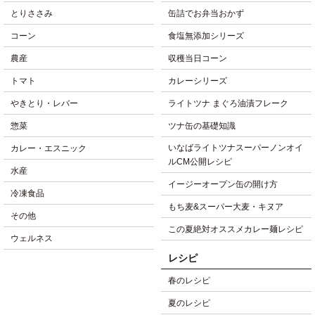
とりささみ
缶詰でお弁当おかず
コーン
食塩無添加シリーズ
農産
収穫当日コーン
トマト
カレーシリーズ
やきとり・レバー
ライトツナ まぐろ油漬フレーク
惣菜
ツナ缶の基礎知識
いなばライトツナスーパーノンオイ
カレー・エスニック
ルCM公開レシピ
水産
イージーオープン缶の開け方
冷凍食品
もち麦&スーパー大麦・キヌア
その他
この夏絶対オススメカレー麺レシピ
ウェルネス
レシピ
春のレシピ
夏のレシピ