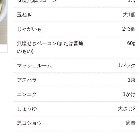
食塩無添加コーン
1缶
玉ねぎ
大1個
じゃがいも
2~3個
無塩せきベーコン(または普通
60g
のもの)
マッシュルーム
1パック
アスパラ
1束
ニンニク
1かけ
しょうゆ
大さじ2
黒コショウ
適量