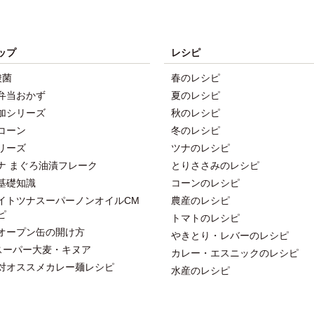
ップ
レシピ
酸菌
春のレシピ
弁当おかず
夏のレシピ
加シリーズ
秋のレシピ
コーン
冬のレシピ
リーズ
ツナのレシピ
ナ まぐろ油漬フレーク
とりささみのレシピ
基礎知識
コーンのレシピ
イトツナスーパーノンオイルCM
農産のレシピ
ピ
トマトのレシピ
オープン缶の開け方
やきとり・レバーのレシピ
スーパー大麦・キヌア
カレー・エスニックのレシピ
対オススメカレー麺レシピ
水産のレシピ