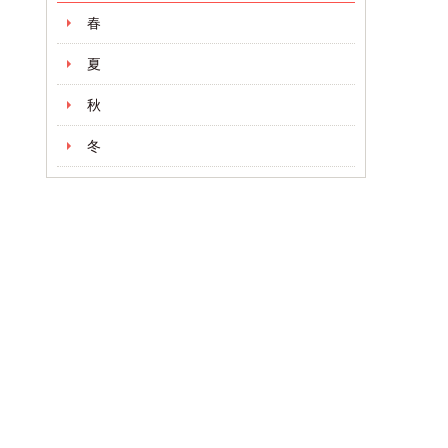
春
夏
秋
冬