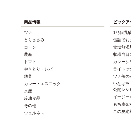
商品情報
ピックア
ツナ
1兆個乳
とりささみ
缶詰でお
コーン
食塩無添
農産
収穫当日
トマト
カレーシ
やきとり・レバー
ライトツ
惣菜
ツナ缶の
カレー・エスニック
いなばラ
公開レシ
水産
イージー
冷凍食品
もち麦&
その他
この夏絶
ウェルネス