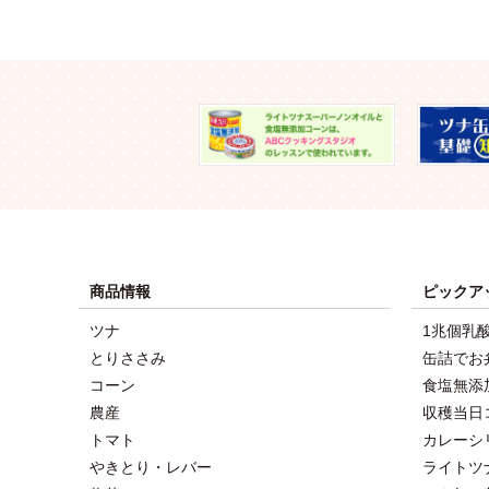
商品情報
ピックア
ツナ
1兆個乳
とりささみ
缶詰でお
コーン
食塩無添
農産
収穫当日
トマト
カレーシ
やきとり・レバー
ライトツ