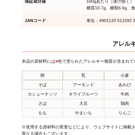
保証成分値
100gあたり（液汁除く） 
糖質10.7g、糖類6.6g
JANコード
単缶：4901133 511592 
アレルギ
本品の原材料には
■
色で塗られたアレルギー物質が含まれて
卵
乳
小麦
そば
アーモンド
あわび
カシューナッツ
キウイフルーツ
牛肉
さば
大豆
鶏肉
もも
やまいも
りんご
※使用する原材料の変更などにより、ウェブサイトに掲載
異なる場合もございます。