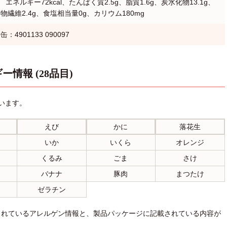
エネルギー72kcal、たんぱく質2.5g、脂質1.6g、炭水化物13.1g、
、食物繊維2.4g、食塩相当量0g、カリウム180mg
3缶：4901133 090097
ー情報 (28品目)
います。
えび
かに
落花生
いか
いくら
オレンジ
くるみ
ごま
さけ
バナナ
豚肉
まつたけ
ゼラチン
されているアレルゲン情報と、製品パッケージに記載されている内容が