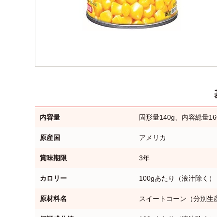
内容量
固形量140g、内容総量16
原産国
アメリカ
賞味期限
3年
カロリー
100gあたり（液汁除く） 7
原材料名
スイートコーン（分別生