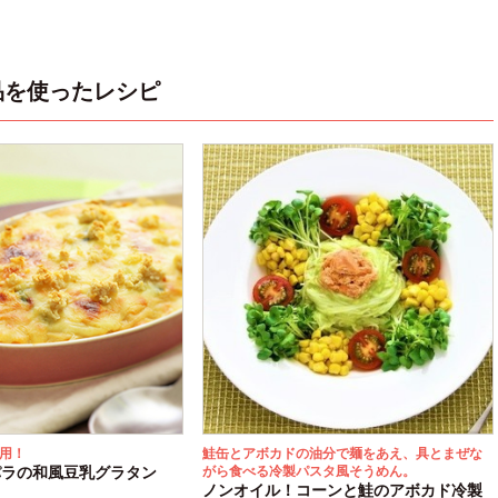
品を使ったレシピ
用！
鮭缶とアボカドの油分で麺をあえ、具とまぜな
パラの和風豆乳グラタン
がら食べる冷製パスタ風そうめん。
ノンオイル！コーンと鮭のアボカド冷製