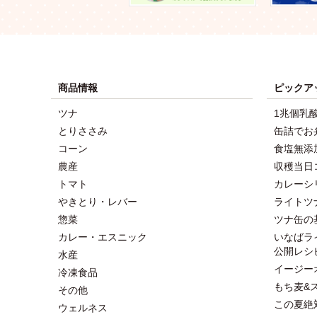
商品情報
ピックア
ツナ
1兆個乳
とりささみ
缶詰でお
コーン
食塩無添
農産
収穫当日
トマト
カレーシ
やきとり・レバー
ライトツ
惣菜
ツナ缶の
カレー・エスニック
いなばラ
公開レシ
水産
イージー
冷凍食品
もち麦&
その他
この夏絶
ウェルネス