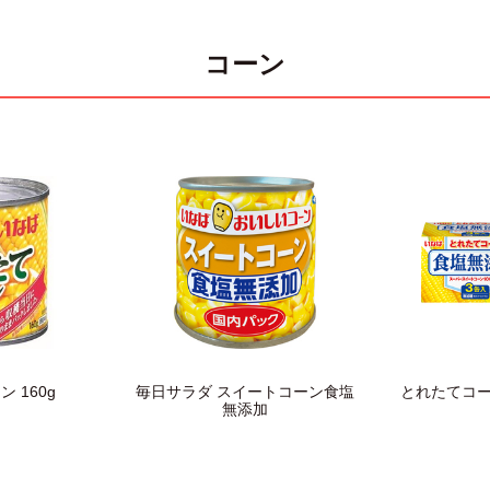
コーン
 160g
毎日サラダ スイートコーン食塩
とれたてコー
無添加