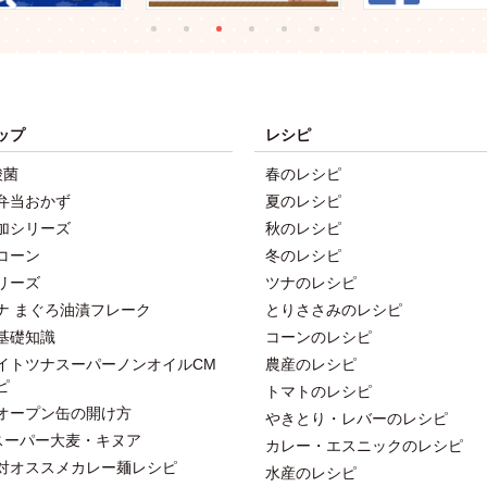
ップ
レシピ
酸菌
春のレシピ
弁当おかず
夏のレシピ
加シリーズ
秋のレシピ
コーン
冬のレシピ
リーズ
ツナのレシピ
ナ まぐろ油漬フレーク
とりささみのレシピ
基礎知識
コーンのレシピ
イトツナスーパーノンオイルCM
農産のレシピ
ピ
トマトのレシピ
オープン缶の開け方
やきとり・レバーのレシピ
スーパー大麦・キヌア
カレー・エスニックのレシピ
対オススメカレー麺レシピ
水産のレシピ