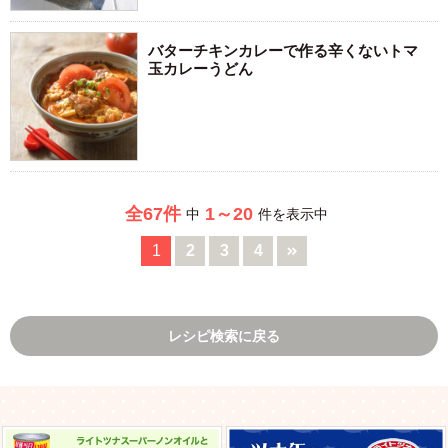
バターチキンカレーで作る辛くないトマ
玉カレーうどん
全67件
1～20
中
件を表示中
1
2
3
4
レシピ検索に戻る