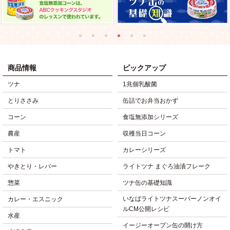
商品情報
ピックアップ
ツナ
1兆個乳酸菌
とりささみ
缶詰でお弁当おかず
コーン
食塩無添加シリーズ
農産
収穫当日コーン
トマト
カレーシリーズ
やきとり・レバー
ライトツナ まぐろ油漬フレーク
惣菜
ツナ缶の基礎知識
いなばライトツナスーパーノンオイ
カレー・エスニック
ルCM公開レシピ
水産
イージーオープン缶の開け方