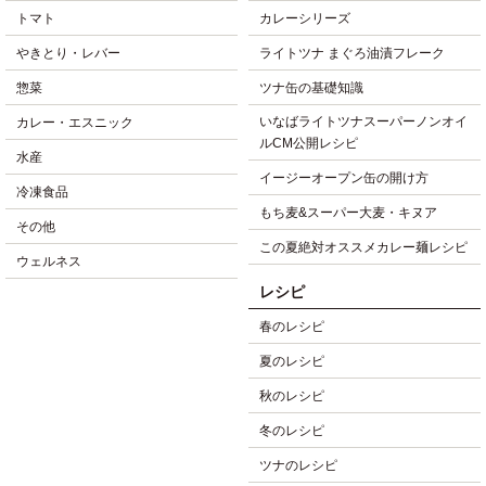
トマト
カレーシリーズ
やきとり・レバー
ライトツナ まぐろ油漬フレーク
惣菜
ツナ缶の基礎知識
いなばライトツナスーパーノンオイ
カレー・エスニック
ルCM公開レシピ
水産
イージーオープン缶の開け方
冷凍食品
もち麦&スーパー大麦・キヌア
その他
この夏絶対オススメカレー麺レシピ
ウェルネス
レシピ
春のレシピ
夏のレシピ
秋のレシピ
冬のレシピ
ツナのレシピ