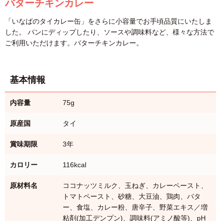
バターチキンカレー
「いなばのタイカレー缶」をさらに小容量でお手頃品質にいたしま
した。 パンにディップしたり、ソースや調味料など、様々な方法で
ご利用いただけます。バターチキンカレー。
基本情報
内容量
75g
原産国
タイ
賞味期限
3年
カロリー
116kcal
原材料名
ココナッツミルク、玉ねぎ、カレーペースト、
トマトペースト、砂糖、大豆油、鶏肉、バタ
ー、食塩、カレー粉、唐辛子、野菜エキス／増
粘剤(加工デンプン)、調味料(アミノ酸等)、pH