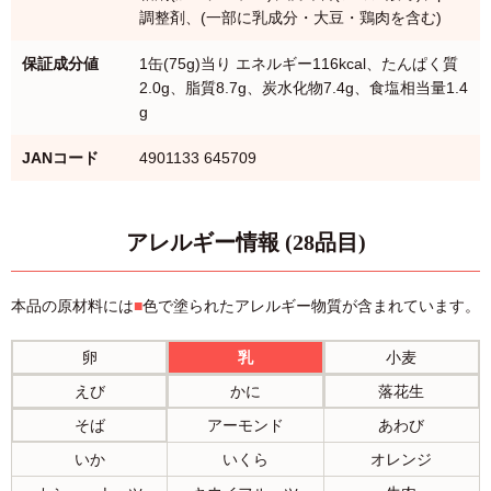
調整剤、(一部に乳成分・大豆・鶏肉を含む)
保証成分値
1缶(75g)当り エネルギー116kcal、たんぱく質
2.0g、脂質8.7g、炭水化物7.4g、食塩相当量1.4
g
JANコード
4901133 645709
アレルギー情報 (28品目)
本品の原材料には
■
色で塗られたアレルギー物質が含まれています。
卵
乳
小麦
えび
かに
落花生
そば
アーモンド
あわび
いか
いくら
オレンジ