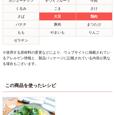
カシューナッツ
キウイフルーツ
牛肉
くるみ
ごま
さけ
さば
大豆
鶏肉
バナナ
豚肉
まつたけ
もも
やまいも
りんご
ゼラチン
※使用する原材料の変更などにより、ウェブサイトに掲載されてい
るアレルゲン情報と、製品パッケージに記載されている内容が異な
る場合もございます。
この商品を使ったレシピ