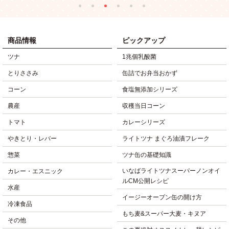
商品情報
ピックアップ
ツナ
1兆個乳酸菌
とりささみ
缶詰でお弁当おかず
コーン
食塩無添加シリーズ
農産
収穫当日コーン
トマト
カレーシリーズ
やきとり・レバー
ライトツナ まぐろ油漬フレーク
惣菜
ツナ缶の基礎知識
いなばライトツナスーパーノンオイ
カレー・エスニック
ルCM公開レシピ
水産
イージーオープン缶の開け方
冷凍食品
もち麦&スーパー大麦・キヌア
その他