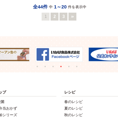
全44件
1～20
中
件を表示中
1
2
3
ップ
レシピ
酸菌
春のレシピ
弁当おかず
夏のレシピ
加シリーズ
秋のレシピ