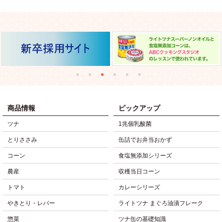
商品情報
ピックアップ
ツナ
1兆個乳酸菌
とりささみ
缶詰でお弁当おかず
コーン
食塩無添加シリーズ
農産
収穫当日コーン
トマト
カレーシリーズ
やきとり・レバー
ライトツナ まぐろ油漬フレーク
惣菜
ツナ缶の基礎知識