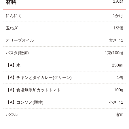
1人分
材料
にんにく
1かけ
玉ねぎ
1/2個
オリーブオイル
大さじ1
パスタ(乾燥)
1束(100g)
【A】水
250ml
【A】チキンとタイカレー(グリーン)
1缶
【A】食塩無添加カットトマト
100g
【A】コンソメ(顆粒)
小さじ1
バジル
適宜