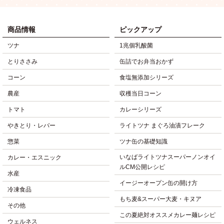
商品情報
ピックアップ
ツナ
1兆個乳酸菌
とりささみ
缶詰でお弁当おかず
コーン
食塩無添加シリーズ
農産
収穫当日コーン
トマト
カレーシリーズ
やきとり・レバー
ライトツナ まぐろ油漬フレーク
惣菜
ツナ缶の基礎知識
いなばライトツナスーパーノンオイ
カレー・エスニック
ルCM公開レシピ
水産
イージーオープン缶の開け方
冷凍食品
もち麦&スーパー大麦・キヌア
その他
この夏絶対オススメカレー麺レシピ
ウェルネス