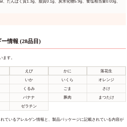
al、たんぱく質1.3g、脂質0.1g、炭水化物5.9g、食塩相当量0.03g、
ー情報 (28品目)
います。
えび
かに
落花生
いか
いくら
オレンジ
くるみ
ごま
さけ
バナナ
豚肉
まつたけ
ゼラチン
されているアレルゲン情報と、製品パッケージに記載されている内容が