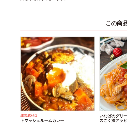
この商
罪悪感ゼロ
いなばのグリ
トマッシュルームカレー
スこく深アラ