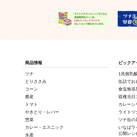
商品情報
ピックア
ツナ
1兆個乳
とりささみ
缶詰でお
コーン
食塩無添
農産
収穫当日
トマト
カレーシ
やきとり・レバー
ライトツ
惣菜
ツナ缶の
カレー・エスニック
いなばラ
公開レシ
水産