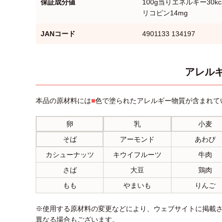
保証成分値
100g当りエネルギー30kc
リコピン14mg
JANコード
4901133 134197
アレルギ
本品の原材料には
■
色で塗られたアレルギー物質が含まれて
卵
乳
小麦
そば
アーモンド
あわび
カシューナッツ
キウイフルーツ
牛肉
さば
大豆
鶏肉
もも
やまいも
りんご
※使用する原材料の変更などにより、ウェブサイトに掲載
異なる場合もございます。