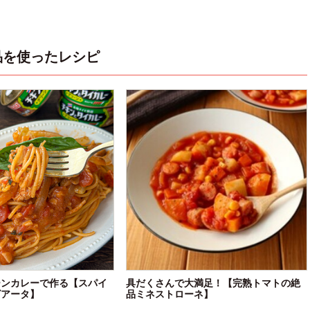
品を使ったレシピ
ーンカレーで作る【スパイ
具だくさんで大満足！【完熟トマトの絶
ビアータ】
品ミネストローネ】