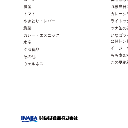
農産
収穫当日
トマト
カレーシ
やきとり・レバー
ライトツ
惣菜
ツナ缶の
カレー・エスニック
いなばラ
公開レシ
水産
イージー
冷凍食品
もち麦&
その他
この夏絶
ウェルネス