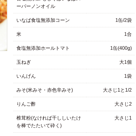
ーパーノンオイル
いなば食塩無添加コーン
1缶/2袋
米
1合
食塩無添加ホールトマト
1缶(400g)
玉ねぎ
大1個
いんげん
1袋
みそ(米みそ・赤色辛みそ)
大さじ1と1/2
りんご酢
大さじ2
椎茸粉(なければ干ししいたけ
大さじ1
を棒でたたいて砕く)