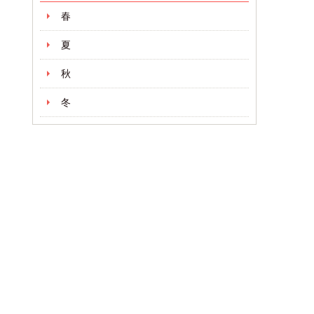
春
夏
秋
冬