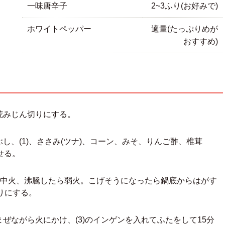
一味唐辛子
2~3ふり(お好みで)
ホワイトペッパー
適量(たっぷりめが
おすすめ)
荒みじん切りにする。
、(1)、ささみ(ツナ)、コーン、みそ、りんご酢、椎茸
せる。
初は中火、沸騰したら弱火。こげそうになったら鍋底からはがす
りにする。
ぜながら火にかけ、(3)のインゲンを入れてふたをして15分