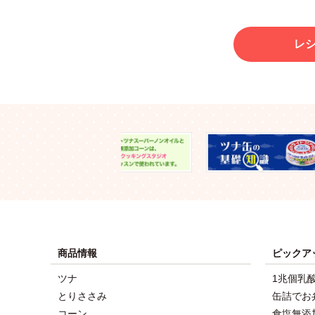
レ
商品情報
ピックア
ツナ
1兆個乳
とりささみ
缶詰でお
コーン
食塩無添