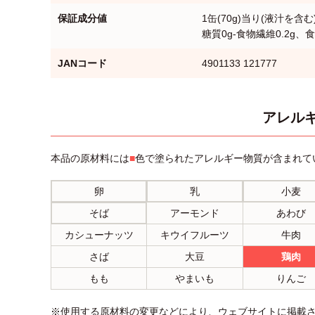
保証成分値
1缶(70g)当り(液汁を含む
糖質0g-食物繊維0.2g、食
JANコード
4901133 121777
アレルギ
本品の原材料には
■
色で塗られたアレルギー物質が含まれて
卵
乳
小麦
そば
アーモンド
あわび
カシューナッツ
キウイフルーツ
牛肉
さば
大豆
鶏肉
もも
やまいも
りんご
※使用する原材料の変更などにより、ウェブサイトに掲載