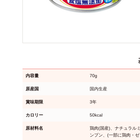
内容量
70g
原産国
国内生産
賞味期限
3年
カロリー
50kcal
原材料名
鶏肉(国産)、ナチュラル
ンプン、(一部に鶏肉・ゼ