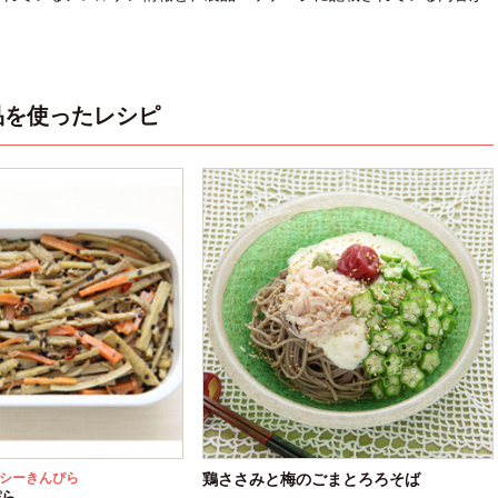
品を使ったレシピ
シーきんぴら
鶏ささみと梅のごまとろろそば
ぴら