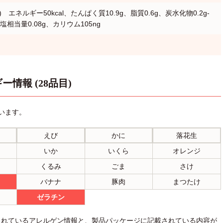
) エネルギー50kcal、たんぱく質10.9g、脂質0.6g、炭水化物0.2g-
塩相当量0.08g、カリウム105ng
ー情報 (28品目)
います。
えび
かに
落花生
いか
いくら
オレンジ
くるみ
ごま
さけ
バナナ
豚肉
まつたけ
ゼラチン
されているアレルゲン情報と、製品パッケージに記載されている内容が