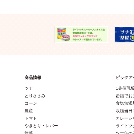
商品情報
ピックア
ツナ
1兆個乳
とりささみ
缶詰でお
コーン
食塩無添
農産
収穫当日
トマト
カレーシ
やきとり・レバー
ライトツ
惣菜
ツナ缶の