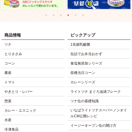
商品情報
ピックアップ
ツナ
1兆個乳酸菌
とりささみ
缶詰でお弁当おかず
コーン
食塩無添加シリーズ
農産
収穫当日コーン
トマト
カレーシリーズ
やきとり・レバー
ライトツナ まぐろ油漬フレーク
惣菜
ツナ缶の基礎知識
いなばライトツナスーパーノンオイ
カレー・エスニック
ルCM公開レシピ
水産
イージーオープン缶の開け方
冷凍食品