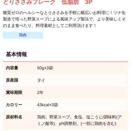
とりささみフレーク 低脂肪 3P
糖質ゼロのヘルシーなとりささみを手軽に幅広いお料理に！ツナ缶
製造で培った野菜スープによる風味アップ製法で、より美味しくそ
のまま食べたり、料理素材としてご利用頂けます！
鶏肉
基本情報
内容量
50g×3袋
原産国
タイ
賞味期限
2年
カロリー
43kcal×3袋
原材料名
鶏肉、野菜スープ、食塩、塩こうじ/調味料(ア
ミノ酸等)、pH調整剤、(一部に鶏肉を含む)