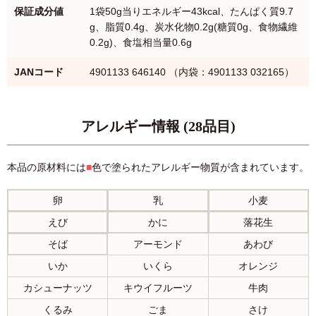
保証成分値
1袋50g当りエネルギー43kcal、たんぱく質9.7
g、脂質0.4g、炭水化物0.2g(糖質0g、食物繊維
0.2g)、食塩相当量0.6g
JANコード
4901133 646140 （内袋：4901133 032165）
アレルギー情報 (28品目)
本品の原材料には
■
色で塗られたアレルギー物質が含まれています。
卵
乳
小麦
えび
かに
落花生
そば
アーモンド
あわび
いか
いくら
オレンジ
カシューナッツ
キウイフルーツ
牛肉
くるみ
ごま
さけ