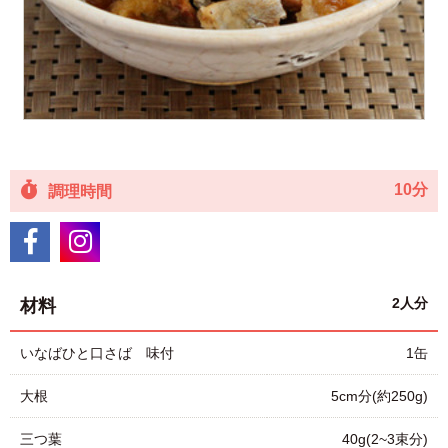
10分
調理時間
2人分
材料
いなばひと口さば 味付
1缶
大根
5cm分(約250g)
三つ葉
40g(2~3束分)