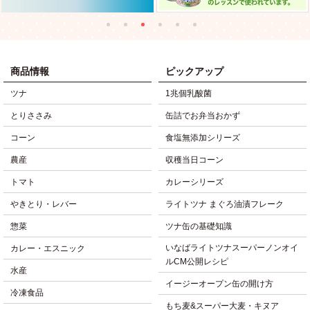
商品情報
ピックアップ
ツナ
1兆個乳酸菌
とりささみ
缶詰でお弁当おかず
コーン
食塩無添加シリーズ
農産
収穫当日コーン
トマト
カレーシリーズ
やきとり・レバー
ライトツナ まぐろ油漬フレーク
惣菜
ツナ缶の基礎知識
いなばライトツナスーパーノンオイ
カレー・エスニック
ルCM公開レシピ
水産
イージーオープン缶の開け方
冷凍食品
もち麦&スーパー大麦・キヌア