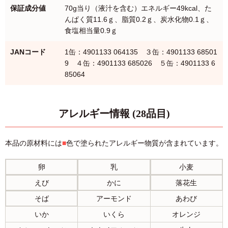
保証成分値
70g当り（液汁を含む）エネルギー49kcal、た
んぱく質11.6ｇ、脂質0.2ｇ、炭水化物0.1ｇ、
食塩相当量0.9ｇ
JANコード
1缶：4901133 064135 ３缶：4901133 68501
9 ４缶：4901133 685026 ５缶：4901133 6
85064
アレルギー情報 (28品目)
本品の原材料には
■
色で塗られたアレルギー物質が含まれています。
卵
乳
小麦
えび
かに
落花生
そば
アーモンド
あわび
いか
いくら
オレンジ