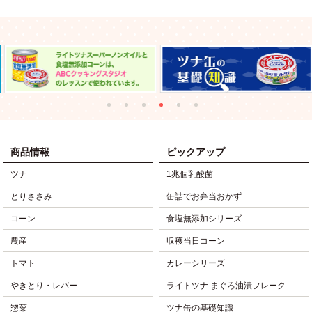
商品情報
ピックアップ
ツナ
1兆個乳酸菌
とりささみ
缶詰でお弁当おかず
コーン
食塩無添加シリーズ
農産
収穫当日コーン
トマト
カレーシリーズ
やきとり・レバー
ライトツナ まぐろ油漬フレーク
惣菜
ツナ缶の基礎知識