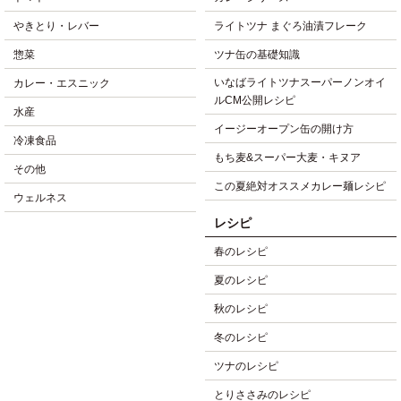
やきとり・レバー
ライトツナ まぐろ油漬フレーク
惣菜
ツナ缶の基礎知識
いなばライトツナスーパーノンオイ
カレー・エスニック
ルCM公開レシピ
水産
イージーオープン缶の開け方
冷凍食品
もち麦&スーパー大麦・キヌア
その他
この夏絶対オススメカレー麺レシピ
ウェルネス
レシピ
春のレシピ
夏のレシピ
秋のレシピ
冬のレシピ
ツナのレシピ
とりささみのレシピ