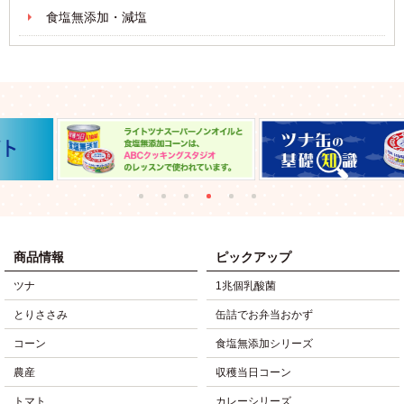
食塩無添加・減塩
商品情報
ピックアップ
ツナ
1兆個乳酸菌
とりささみ
缶詰でお弁当おかず
コーン
食塩無添加シリーズ
農産
収穫当日コーン
トマト
カレーシリーズ