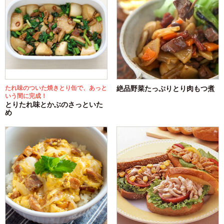
たれ味のついた焼きとり缶で、あっと
絶品野菜たっぷりとり肉もつ煮
いう間に完成！
とりたれ味とかぶのさっといた
め