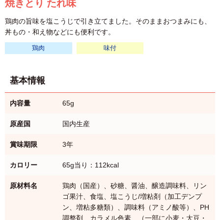
焼きとり たれ味
鶏肉の旨味を塩こうじで引き立てました。そのままおつまみにも、
丼もの・和え物などにも便利です。
鶏肉
味付
基本情報
内容量
65g
原産国
国内生産
賞味期限
3年
カロリー
65g当り：112kcal
原材料名
鶏肉（国産）、砂糖、醤油、醸造調味料、リン
ゴ果汁、食塩、塩こうじ/増粘剤（加工デンプ
ン、増粘多糖類）、調味料（アミノ酸等）、PH
調整剤、カラメル色素、（一部に小麦・大豆・