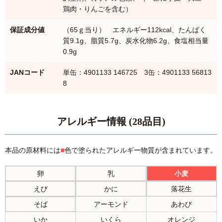
鶏肉・りんごを含む）
保証成分値
（65ｇ当り） エネルギー112kcal、たんぱく
質9.1g、脂質5.7g、炭水化物6.2g、食塩相当量
0.9g
JANコード
単缶：4901133 146725 3缶：4901133 56813
8
アレルギー情報 (28品目)
本品の原材料には
■
色で塗られたアレルギー物質が含まれています。
卵
乳
小麦
えび
かに
落花生
そば
アーモンド
あわび
いか
いくら
オレンジ