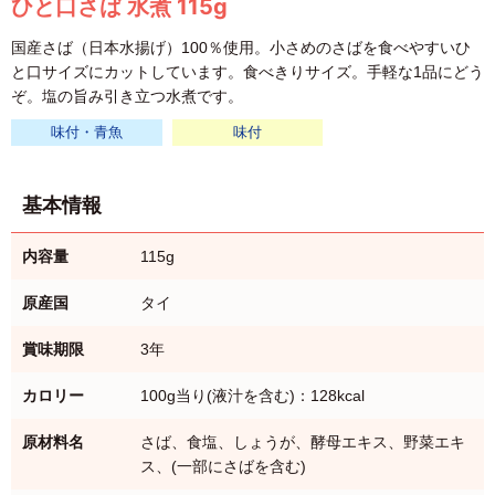
ひと口さば 水煮 115g
国産さば（日本水揚げ）100％使用。小さめのさばを食べやすいひ
と口サイズにカットしています。食べきりサイズ。手軽な1品にどう
ぞ。塩の旨み引き立つ水煮です。
味付・青魚
味付
基本情報
内容量
115g
原産国
タイ
賞味期限
3年
カロリー
100g当り(液汁を含む)：128kcal
原材料名
さば、食塩、しょうが、酵母エキス、野菜エキ
ス、(一部にさばを含む)