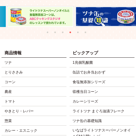
商品情報
ピックアップ
ツナ
1兆個乳酸菌
とりささみ
缶詰でお弁当おかず
コーン
食塩無添加シリーズ
農産
収穫当日コーン
トマト
カレーシリーズ
やきとり・レバー
ライトツナ まぐろ油漬フレーク
惣菜
ツナ缶の基礎知識
いなばライトツナスーパーノンオイ
カレー・エスニック