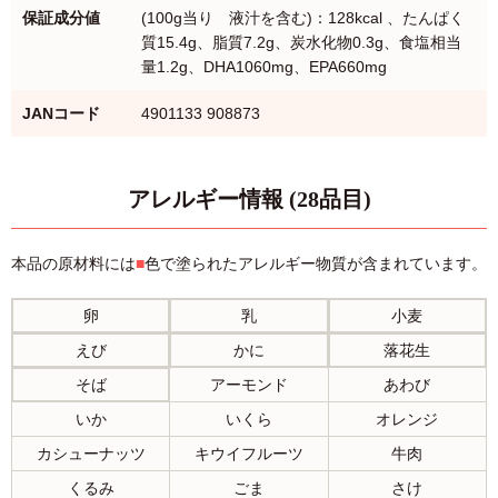
保証成分値
(100g当り 液汁を含む)：128kcal 、たんぱく
質15.4g、脂質7.2g、炭水化物0.3g、食塩相当
量1.2g、DHA1060mg、EPA660mg
JANコード
4901133 908873
アレルギー情報 (28品目)
本品の原材料には
■
色で塗られたアレルギー物質が含まれています。
卵
乳
小麦
えび
かに
落花生
そば
アーモンド
あわび
いか
いくら
オレンジ
カシューナッツ
キウイフルーツ
牛肉
くるみ
ごま
さけ