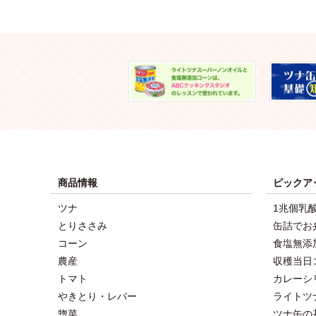
商品情報
ピックア
ツナ
1兆個乳
とりささみ
缶詰でお
コーン
食塩無添
農産
収穫当日
トマト
カレーシ
やきとり・レバー
ライトツ
惣菜
ツナ缶の