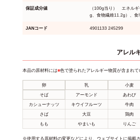
保証成分値
（100g当り） エネルギー1
g、食物繊維11.2g）、食
JANコード
4901133 245299
アレルギ
本品の原材料には
■
色で塗られたアレルギー物質が含まれて
卵
乳
小麦
そば
アーモンド
あわび
カシューナッツ
キウイフルーツ
牛肉
さば
大豆
鶏肉
もも
やまいも
りんご
※使用する原材料の変更などにより、ウェブサイトに掲載