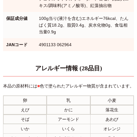
キス/調味料(アミノ酸等)、紅藻抽出物
保証成分値
100g当り(液汁を含む)エネルギー76kcal、たん
ぱく質18.2g、脂質0.4g、炭水化物0g、食塩相
当量0.9g
JANコード
4901133 062964
アレルギー情報 (28品目)
本品の原材料には
■
色で塗られたアレルギー物質が含まれています。
卵
乳
小麦
えび
かに
落花生
そば
アーモンド
あわび
いか
いくら
オレンジ