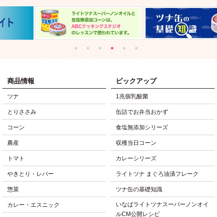
商品情報
ピックアップ
ツナ
1兆個乳酸菌
とりささみ
缶詰でお弁当おかず
コーン
食塩無添加シリーズ
農産
収穫当日コーン
トマト
カレーシリーズ
やきとり・レバー
ライトツナ まぐろ油漬フレーク
惣菜
ツナ缶の基礎知識
いなばライトツナスーパーノンオイ
カレー・エスニック
ルCM公開レシピ