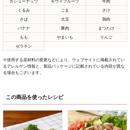
カシューナッツ
キウイフルーツ
牛肉
くるみ
ごま
さけ
さば
大豆
鶏肉
バナナ
豚肉
まつたけ
もも
やまいも
りんご
ゼラチン
※使用する原材料の変更などにより、ウェブサイトに掲載されてい
るアレルゲン情報と、製品パッケージに記載されている内容が異な
る場合もございます。
この商品を使ったレシピ