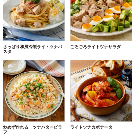
さっぱり和風冷製ライトツナパ
ごろごろライトツナサラダ
スタ
炒めず作れる ツナバターピラ
ライトツナカポナータ
フ