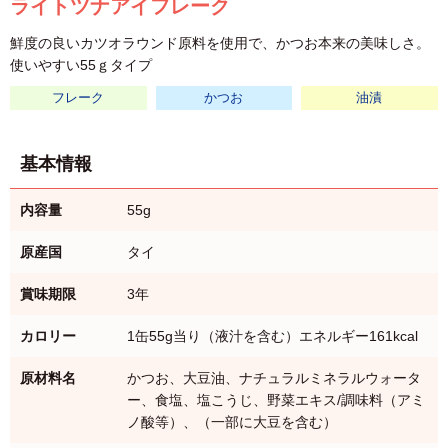
ライトツナアイフレーク
鮮度の良いカツオラウンド原料を使用で、かつお本来の美味しさ。
使いやすい55ｇタイプ
フレーク
かつお
油漬
基本情報
内容量
55g
原産国
タイ
賞味期限
3年
カロリー
1缶55g当り（液汁を含む）エネルギー161kcal
原材料名
かつお、大豆油、ナチュラルミネラルウォータ
ー、食塩、塩こうじ、野菜エキス/調味料（アミ
ノ酸等）、（一部に大豆を含む）