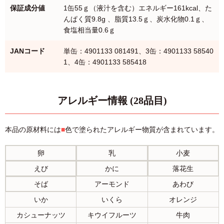
保証成分値
1缶55ｇ（液汁を含む）エネルギー161kcal、た
んぱく質9.8g 、脂質13.5ｇ、炭水化物0.1ｇ、
食塩相当量0.6ｇ
JANコード
単缶：4901133 081491、3缶：4901133 58540
1、4缶：4901133 585418
アレルギー情報 (28品目)
本品の原材料には
■
色で塗られたアレルギー物質が含まれています。
卵
乳
小麦
えび
かに
落花生
そば
アーモンド
あわび
いか
いくら
オレンジ
カシューナッツ
キウイフルーツ
牛肉