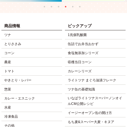
商品情報
ピックアップ
ツナ
1兆個乳酸菌
とりささみ
缶詰でお弁当おかず
コーン
食塩無添加シリーズ
農産
収穫当日コーン
トマト
カレーシリーズ
やきとり・レバー
ライトツナ まぐろ油漬フレーク
惣菜
ツナ缶の基礎知識
いなばライトツナスーパーノンオイ
カレー・エスニック
ルCM公開レシピ
水産
イージーオープン缶の開け方
冷凍食品
もち麦&スーパー大麦・キヌア
その他