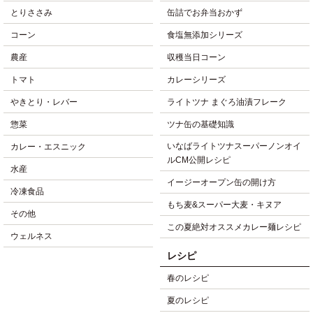
とりささみ
缶詰でお弁当おかず
コーン
食塩無添加シリーズ
農産
収穫当日コーン
トマト
カレーシリーズ
やきとり・レバー
ライトツナ まぐろ油漬フレーク
惣菜
ツナ缶の基礎知識
いなばライトツナスーパーノンオイ
カレー・エスニック
ルCM公開レシピ
水産
イージーオープン缶の開け方
冷凍食品
もち麦&スーパー大麦・キヌア
その他
この夏絶対オススメカレー麺レシピ
ウェルネス
レシピ
春のレシピ
夏のレシピ