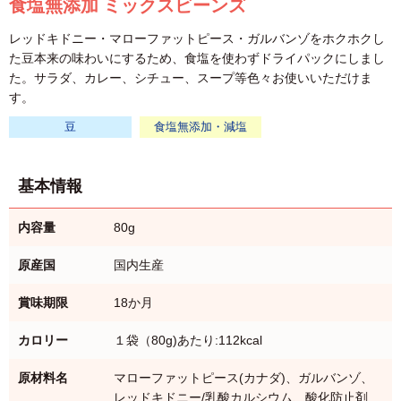
食塩無添加 ミックスビーンズ
レッドキドニー・マローファットピース・ガルバンゾをホクホクし
た豆本来の味わいにするため、食塩を使わずドライパックにしまし
た。サラダ、カレー、シチュー、スープ等色々お使いいただけま
す。
豆
食塩無添加・減塩
基本情報
内容量
80g
原産国
国内生産
賞味期限
18か月
カロリー
１袋（80g)あたり:112kcal
原材料名
マローファットピース(カナダ)、ガルバンゾ、
レッドキドニー/乳酸カルシウム、酸化防止剤