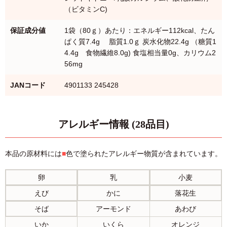
（ビタミンC)
保証成分値
1袋（80ｇ）あたり：エネルギー112kcal、たん
ぱく質7.4g 脂質1.0ｇ 炭水化物22.4g （糖質1
4.4g 食物繊維8.0g) 食塩相当量0g、カリウム2
56mg
JANコード
4901133 245428
アレルギー情報 (28品目)
本品の原材料には
■
色で塗られたアレルギー物質が含まれています。
卵
乳
小麦
えび
かに
落花生
そば
アーモンド
あわび
いか
いくら
オレンジ