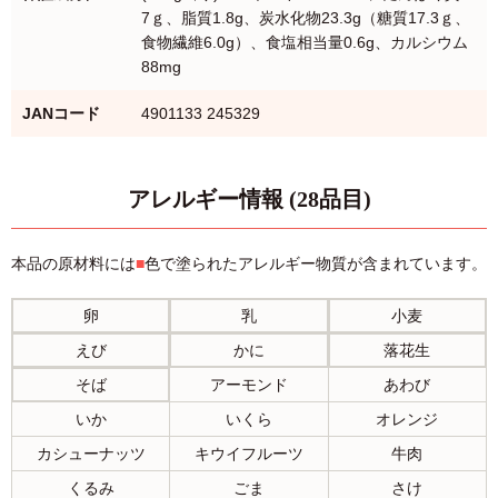
7ｇ、脂質1.8g、炭水化物23.3g（糖質17.3ｇ、
食物繊維6.0g）、食塩相当量0.6g、カルシウム
88mg
JANコード
4901133 245329
アレルギー情報 (28品目)
本品の原材料には
■
色で塗られたアレルギー物質が含まれています。
卵
乳
小麦
えび
かに
落花生
そば
アーモンド
あわび
いか
いくら
オレンジ
カシューナッツ
キウイフルーツ
牛肉
くるみ
ごま
さけ