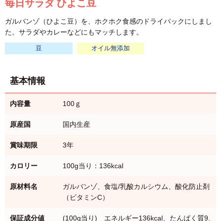
毎日サラダ ひよこ豆
ガルバンゾ（ひよこ豆）を、ホクホク食感のドライパックにしまし
た。サラダやカレーなどにもマッチします。
豆
オイル無添加
基本情報
内容量
100ｇ
原産国
国内生産
賞味期限
3年
カロリー
100g当り：136kcal
原材料名
ガルバンゾ、食塩/乳酸カルシウム、酸化防止剤
（ビタミンC）
保証成分値
(100g当り) エネルギー136kcal、たんぱく質9.