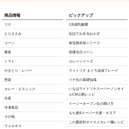
商品情報
ピックアップ
ツナ
1兆個乳酸菌
とりささみ
缶詰でお弁当おかず
コーン
食塩無添加シリーズ
農産
収穫当日コーン
トマト
カレーシリーズ
やきとり・レバー
ライトツナ まぐろ油漬フレーク
惣菜
ツナ缶の基礎知識
いなばライトツナスーパーノンオイ
カレー・エスニック
ルCM公開レシピ
水産
イージーオープン缶の開け方
冷凍食品
もち麦&スーパー大麦・キヌア
その他
この夏絶対オススメカレー麺レシピ
ウェルネス