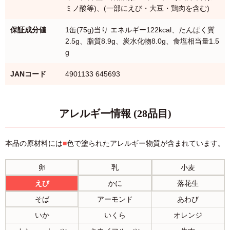
ミノ酸等)、(一部にえび・大豆・鶏肉を含む)
保証成分値
1缶(75g)当り エネルギー122kcal、たんぱく質
2.5g、脂質8.9g、炭水化物8.0g、食塩相当量1.5
g
JANコード
4901133 645693
アレルギー情報 (28品目)
本品の原材料には
■
色で塗られたアレルギー物質が含まれています。
卵
乳
小麦
えび
かに
落花生
そば
アーモンド
あわび
いか
いくら
オレンジ