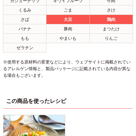
カシューナッツ
キウイフルーツ
牛肉
くるみ
ごま
さけ
さば
大豆
鶏肉
バナナ
豚肉
まつたけ
もも
やまいも
りんご
ゼラチン
※使用する原材料の変更などにより、ウェブサイトに掲載されてい
るアレルゲン情報と、製品パッケージに記載されている内容が異な
る場合もございます。
この商品を使ったレシピ