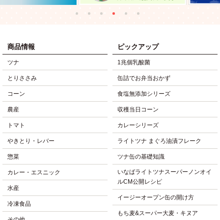
商品情報
ピックアップ
ツナ
1兆個乳酸菌
とりささみ
缶詰でお弁当おかず
コーン
食塩無添加シリーズ
農産
収穫当日コーン
トマト
カレーシリーズ
やきとり・レバー
ライトツナ まぐろ油漬フレーク
惣菜
ツナ缶の基礎知識
いなばライトツナスーパーノンオイ
カレー・エスニック
ルCM公開レシピ
水産
イージーオープン缶の開け方
冷凍食品
もち麦&スーパー大麦・キヌア
その他