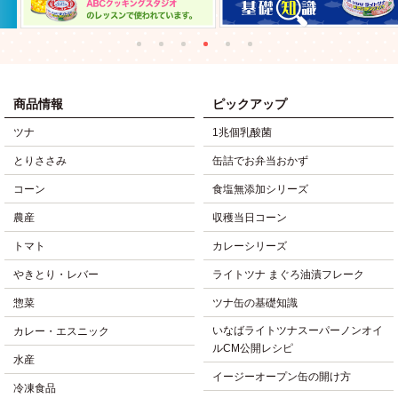
商品情報
ピックアップ
ツナ
1兆個乳酸菌
とりささみ
缶詰でお弁当おかず
コーン
食塩無添加シリーズ
農産
収穫当日コーン
トマト
カレーシリーズ
やきとり・レバー
ライトツナ まぐろ油漬フレーク
惣菜
ツナ缶の基礎知識
いなばライトツナスーパーノンオイ
カレー・エスニック
ルCM公開レシピ
水産
イージーオープン缶の開け方
冷凍食品