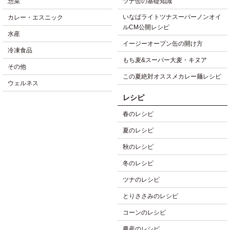
惣菜
ツナ缶の基礎知識
いなばライトツナスーパーノンオイ
カレー・エスニック
ルCM公開レシピ
水産
イージーオープン缶の開け方
冷凍食品
もち麦&スーパー大麦・キヌア
その他
この夏絶対オススメカレー麺レシピ
ウェルネス
レシピ
春のレシピ
夏のレシピ
秋のレシピ
冬のレシピ
ツナのレシピ
とりささみのレシピ
コーンのレシピ
農産のレシピ