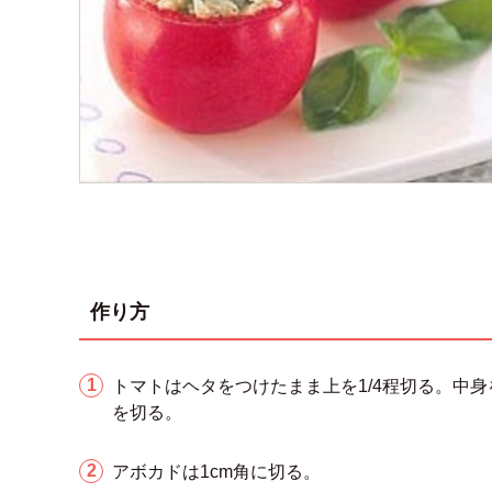
作り方
トマトはヘタをつけたまま上を1/4程切る。中
を切る。
アボカドは1cm角に切る。