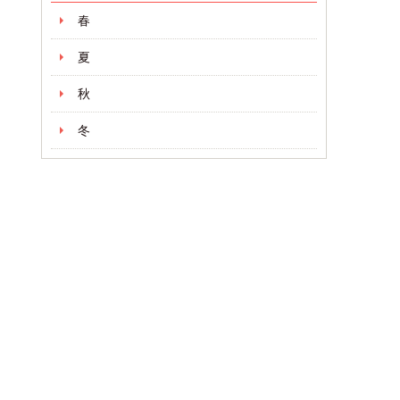
春
夏
秋
冬