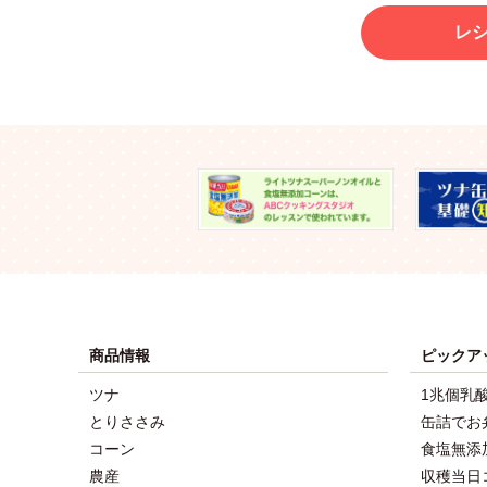
レ
商品情報
ピックア
ツナ
1兆個乳
とりささみ
缶詰でお
コーン
食塩無添
農産
収穫当日