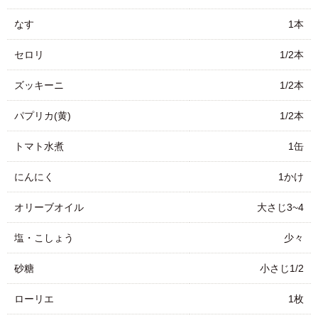
なす
1本
セロリ
1/2本
ズッキーニ
1/2本
パプリカ(黄)
1/2本
トマト水煮
1缶
にんにく
1かけ
オリーブオイル
大さじ3~4
塩・こしょう
少々
砂糖
小さじ1/2
ローリエ
1枚