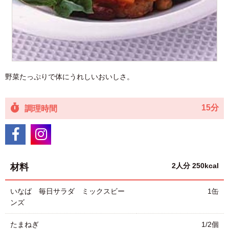
野菜たっぷりで体にうれしいおいしさ。
15分
調理時間
2人分 250kcal
材料
いなば 毎日サラダ ミックスビー
1缶
ンズ
たまねぎ
1/2個