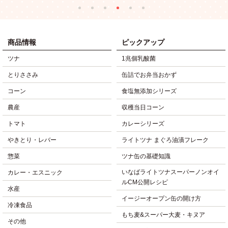
商品情報
ピックアップ
ツナ
1兆個乳酸菌
とりささみ
缶詰でお弁当おかず
コーン
食塩無添加シリーズ
農産
収穫当日コーン
トマト
カレーシリーズ
やきとり・レバー
ライトツナ まぐろ油漬フレーク
惣菜
ツナ缶の基礎知識
いなばライトツナスーパーノンオイ
カレー・エスニック
ルCM公開レシピ
水産
イージーオープン缶の開け方
冷凍食品
もち麦&スーパー大麦・キヌア
その他