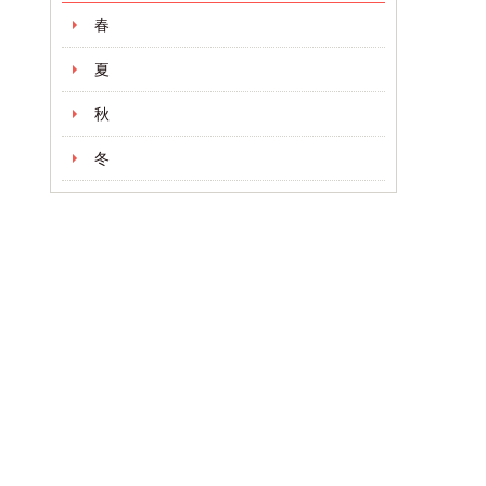
春
夏
秋
冬