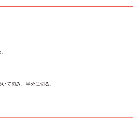
。
る。
巻いて包み、半分に切る。