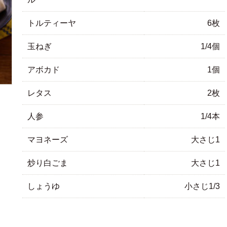
トルティーヤ
6枚
玉ねぎ
1/4個
アボカド
1個
レタス
2枚
人参
1/4本
マヨネーズ
大さじ1
炒り白ごま
大さじ1
しょうゆ
小さじ1/3