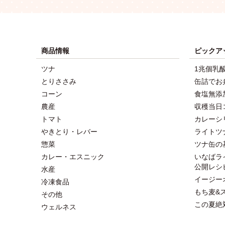
商品情報
ピックア
ツナ
1兆個乳
とりささみ
缶詰でお
コーン
食塩無添
農産
収穫当日
トマト
カレーシ
やきとり・レバー
ライトツ
惣菜
ツナ缶の
カレー・エスニック
いなばラ
公開レシ
水産
イージー
冷凍食品
もち麦&
その他
この夏絶
ウェルネス