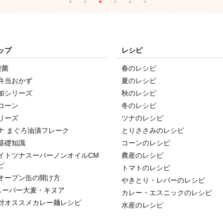
ップ
レシピ
酸菌
春のレシピ
弁当おかず
夏のレシピ
加シリーズ
秋のレシピ
コーン
冬のレシピ
リーズ
ツナのレシピ
ナ まぐろ油漬フレーク
とりささみのレシピ
基礎知識
コーンのレシピ
イトツナスーパーノンオイルCM
農産のレシピ
ピ
トマトのレシピ
オープン缶の開け方
やきとり・レバーのレシピ
スーパー大麦・キヌア
カレー・エスニックのレシピ
対オススメカレー麺レシピ
水産のレシピ