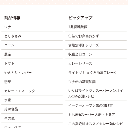
商品情報
ピックアップ
ツナ
1兆個乳酸菌
とりささみ
缶詰でお弁当おかず
コーン
食塩無添加シリーズ
農産
収穫当日コーン
トマト
カレーシリーズ
やきとり・レバー
ライトツナ まぐろ油漬フレーク
惣菜
ツナ缶の基礎知識
いなばライトツナスーパーノンオイ
カレー・エスニック
ルCM公開レシピ
水産
イージーオープン缶の開け方
冷凍食品
もち麦&スーパー大麦・キヌア
その他
この夏絶対オススメカレー麺レシピ
ウェルネス