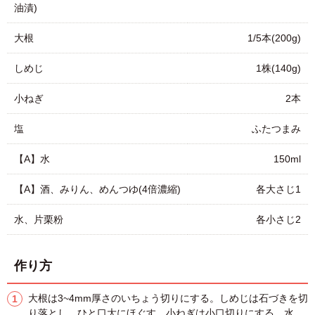
油漬)
大根
1/5本(200g)
しめじ
1株(140g)
小ねぎ
2本
塩
ふたつまみ
【A】水
150ml
【A】酒、みりん、めんつゆ(4倍濃縮)
各大さじ1
水、片栗粉
各小さじ2
作り方
大根は3~4mm厚さのいちょう切りにする。しめじは石づきを切
り落とし、ひと口大にほぐす。小ねぎは小口切りにする。水、