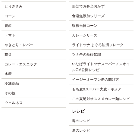
とりささみ
缶詰でお弁当おかず
コーン
食塩無添加シリーズ
農産
収穫当日コーン
トマト
カレーシリーズ
やきとり・レバー
ライトツナ まぐろ油漬フレーク
惣菜
ツナ缶の基礎知識
いなばライトツナスーパーノンオイ
カレー・エスニック
ルCM公開レシピ
水産
イージーオープン缶の開け方
冷凍食品
もち麦&スーパー大麦・キヌア
その他
この夏絶対オススメカレー麺レシピ
ウェルネス
レシピ
春のレシピ
夏のレシピ