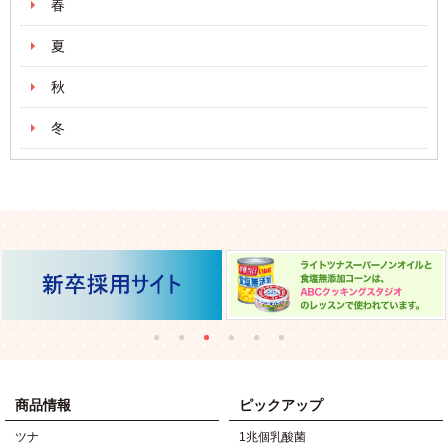
春
夏
秋
冬
商品情報
ピックアップ
ツナ
1兆個乳酸菌