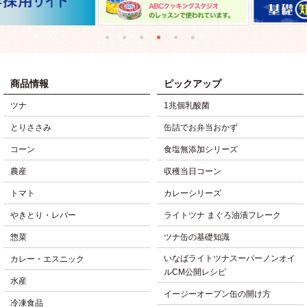
商品情報
ピックアップ
ツナ
1兆個乳酸菌
とりささみ
缶詰でお弁当おかず
コーン
食塩無添加シリーズ
農産
収穫当日コーン
トマト
カレーシリーズ
やきとり・レバー
ライトツナ まぐろ油漬フレーク
惣菜
ツナ缶の基礎知識
いなばライトツナスーパーノンオイ
カレー・エスニック
ルCM公開レシピ
水産
イージーオープン缶の開け方
冷凍食品