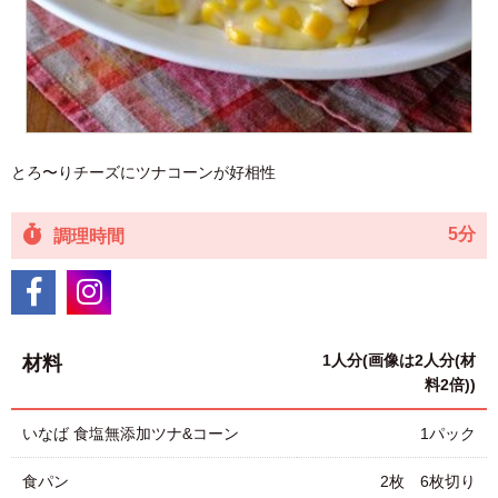
とろ〜りチーズにツナコーンが好相性
5分
調理時間
1人分(画像は2人分(材
材料
料2倍))
いなば 食塩無添加ツナ&コーン
1パック
食パン
2枚 6枚切り