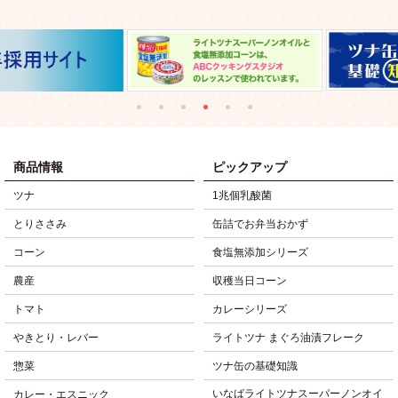
商品情報
ピックアップ
ツナ
1兆個乳酸菌
とりささみ
缶詰でお弁当おかず
コーン
食塩無添加シリーズ
農産
収穫当日コーン
トマト
カレーシリーズ
やきとり・レバー
ライトツナ まぐろ油漬フレーク
惣菜
ツナ缶の基礎知識
いなばライトツナスーパーノンオイ
カレー・エスニック