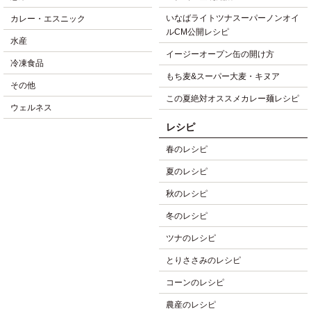
いなばライトツナスーパーノンオイ
カレー・エスニック
ルCM公開レシピ
水産
イージーオープン缶の開け方
冷凍食品
もち麦&スーパー大麦・キヌア
その他
この夏絶対オススメカレー麺レシピ
ウェルネス
レシピ
春のレシピ
夏のレシピ
秋のレシピ
冬のレシピ
ツナのレシピ
とりささみのレシピ
コーンのレシピ
農産のレシピ