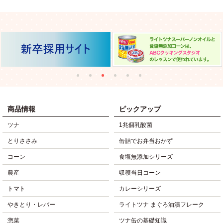
商品情報
ピックアップ
ツナ
1兆個乳酸菌
とりささみ
缶詰でお弁当おかず
コーン
食塩無添加シリーズ
農産
収穫当日コーン
トマト
カレーシリーズ
やきとり・レバー
ライトツナ まぐろ油漬フレーク
惣菜
ツナ缶の基礎知識