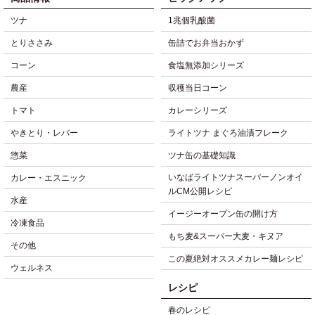
ツナ
1兆個乳酸菌
とりささみ
缶詰でお弁当おかず
コーン
食塩無添加シリーズ
農産
収穫当日コーン
トマト
カレーシリーズ
やきとり・レバー
ライトツナ まぐろ油漬フレーク
惣菜
ツナ缶の基礎知識
いなばライトツナスーパーノンオイ
カレー・エスニック
ルCM公開レシピ
水産
イージーオープン缶の開け方
冷凍食品
もち麦&スーパー大麦・キヌア
その他
この夏絶対オススメカレー麺レシピ
ウェルネス
レシピ
春のレシピ