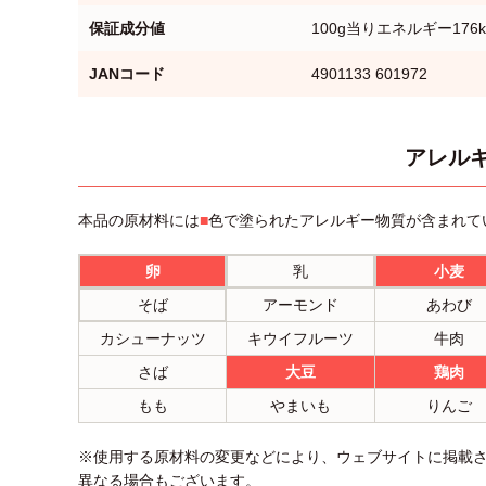
保証成分値
100g当りエネルギー176k
JANコード
4901133 601972
アレルギ
本品の原材料には
■
色で塗られたアレルギー物質が含まれて
卵
乳
小麦
そば
アーモンド
あわび
カシューナッツ
キウイフルーツ
牛肉
さば
大豆
鶏肉
もも
やまいも
りんご
※使用する原材料の変更などにより、ウェブサイトに掲載
異なる場合もございます。