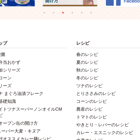
ップ
レシピ
酸菌
春のレシピ
弁当おかず
夏のレシピ
加シリーズ
秋のレシピ
コーン
冬のレシピ
リーズ
ツナのレシピ
ナ まぐろ油漬フレーク
とりささみのレシピ
基礎知識
コーンのレシピ
イトツナスーパーノンオイルCM
農産のレシピ
ピ
トマトのレシピ
オープン缶の開け方
やきとり・レバーのレシピ
スーパー大麦・キヌア
カレー・エスニックのレシピ
対オススメカレー麺レシピ