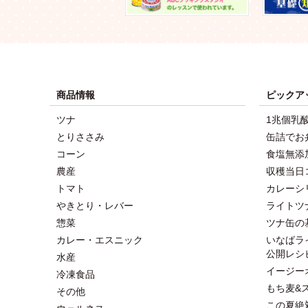
商品情報
ピックア
ツナ
1兆個乳
とりささみ
缶詰でお
コーン
食塩無添
農産
収穫当日
トマト
カレーシ
やきとり・レバー
ライトツ
惣菜
ツナ缶の
カレー・エスニック
いなばラ
公開レシ
水産
イージー
冷凍食品
もち麦&
その他
この夏絶