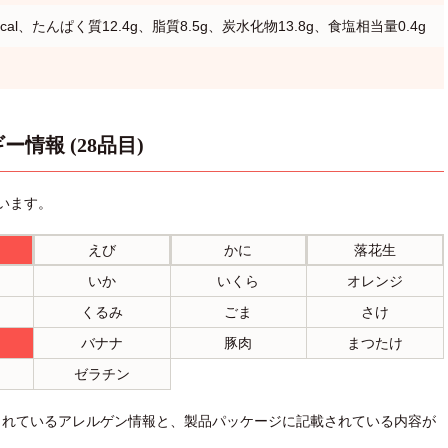
cal、たんぱく質12.4g、脂質8.5g、炭水化物13.8g、食塩相当量0.4g
ー情報 (28品目)
います。
えび
かに
落花生
いか
いくら
オレンジ
くるみ
ごま
さけ
バナナ
豚肉
まつたけ
ゼラチン
されているアレルゲン情報と、製品パッケージに記載されている内容が