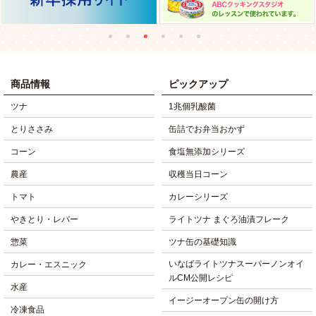
商品情報
ピックアップ
ツナ
1兆個乳酸菌
とりささみ
缶詰でお弁当おかず
コーン
食塩無添加シリーズ
農産
収穫当日コーン
トマト
カレーシリーズ
やきとり・レバー
ライトツナ まぐろ油漬フレーク
惣菜
ツナ缶の基礎知識
いなばライトツナスーパーノンオイ
カレー・エスニック
ルCM公開レシピ
水産
イージーオープン缶の開け方
冷凍食品