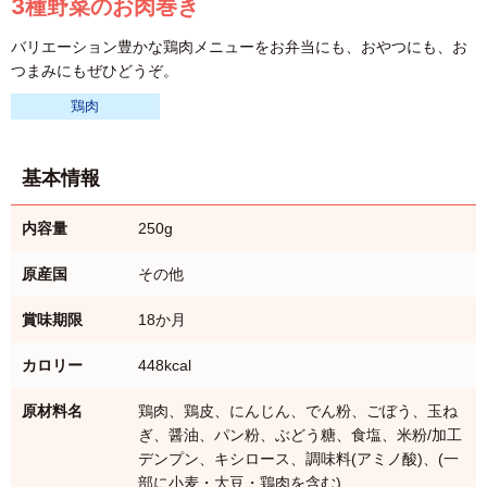
3種野菜のお肉巻き
バリエーション豊かな鶏肉メニューをお弁当にも、おやつにも、お
つまみにもぜひどうぞ。
鶏肉
基本情報
内容量
250g
原産国
その他
賞味期限
18か月
カロリー
448kcal
原材料名
鶏肉、鶏皮、にんじん、でん粉、ごぼう、玉ね
ぎ、醤油、パン粉、ぶどう糖、食塩、米粉/加工
デンプン、キシロース、調味料(アミノ酸)、(一
部に小麦・大豆・鶏肉を含む)