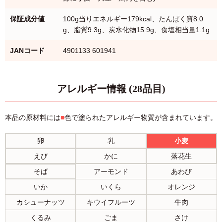
保証成分値
100g当りエネルギー179kcal、たんぱく質8.0
g、脂質9.3g、炭水化物15.9g、食塩相当量1.1g
JANコード
4901133 601941
アレルギー情報 (28品目)
本品の原材料には
■
色で塗られたアレルギー物質が含まれています。
卵
乳
小麦
えび
かに
落花生
そば
アーモンド
あわび
いか
いくら
オレンジ
カシューナッツ
キウイフルーツ
牛肉
くるみ
ごま
さけ