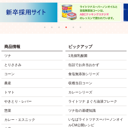
商品情報
ピックアップ
ツナ
1兆個乳酸菌
とりささみ
缶詰でお弁当おかず
コーン
食塩無添加シリーズ
農産
収穫当日コーン
トマト
カレーシリーズ
やきとり・レバー
ライトツナ まぐろ油漬フレーク
惣菜
ツナ缶の基礎知識
いなばライトツナスーパーノンオイ
カレー・エスニック
ルCM公開レシピ