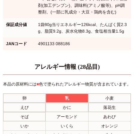
剤(加工デンプン)、調味料(アミノ酸等)、pH調
整剤、(一部に乳成分・大豆・鶏肉を含む)
保証成分値
1袋80g当りエネルギー126kcal、たんぱく質2.3
g、脂質9.2g、炭水化物8.3g、食塩相当量1.5g
JANコード
4901133 088186
アレルギー情報 (28品目)
本品の原材料には
■
色で塗られたアレルギー物質が含まれています。
卵
乳
小麦
えび
かに
落花生
そば
アーモンド
あわび
いか
いくら
オレンジ