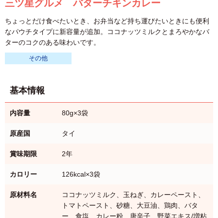
三ツ星グルメ バターチキンカレー
ちょっとだけ食べたいとき、お弁当など持ち運びたいときにも便利
なパウチタイプに新容量が追加。ココナッツミルクとまろやかなバ
ターのコクのある味わいです。
その他
基本情報
内容量
80g×3袋
原産国
タイ
賞味期限
2年
カロリー
126kcal×3袋
原材料名
ココナッツミルク、玉ねぎ、カレーペースト、
トマトペースト、砂糖、大豆油、鶏肉、バタ
ー、食塩、カレー粉、唐辛子、野菜エキス/増粘