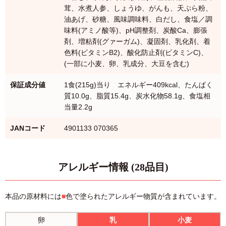
茸、水煮人参、しょうゆ、がんも、天ぷら粉、
油あげ、砂糖、風味調味料、白だし、食塩／調
味料(アミノ酸等)、pH調整剤、炭酸Ca、膨張
剤、増粘剤(グァーガム)、凝固剤、乳化剤、着
色料(ビタミンB2)、酸化防止剤(ビタミンC)、
(一部に小麦、卵、乳成分、大豆を含む)
保証成分値
1食(215g)当り エネルギー409kcal、たんぱく
質10.0g、脂質15.4g、炭水化物58.1g、食塩相
当量2.2g
JANコード
4901133 070365
アレルギー情報 (28品目)
本品の原材料には
■
色で塗られたアレルギー物質が含まれています。
卵
乳
小麦