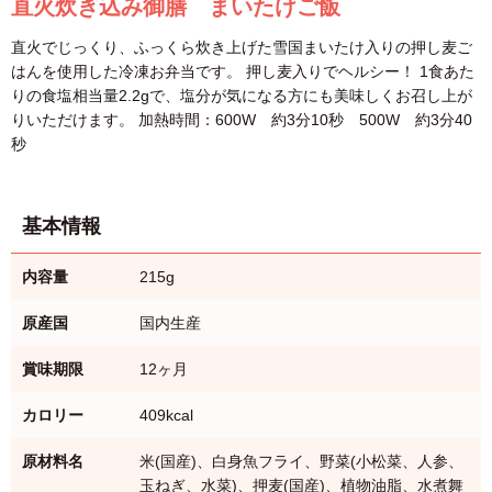
直火炊き込み御膳 まいたけご飯
直火でじっくり、ふっくら炊き上げた雪国まいたけ入りの押し麦ご
はんを使用した冷凍お弁当です。 押し麦入りでヘルシー！ 1食あた
りの食塩相当量2.2gで、塩分が気になる方にも美味しくお召し上が
りいただけます。 加熱時間：600W 約3分10秒 500W 約3分40
秒
基本情報
内容量
215g
原産国
国内生産
賞味期限
12ヶ月
カロリー
409kcal
原材料名
米(国産)、白身魚フライ、野菜(小松菜、人参、
玉ねぎ、水菜)、押麦(国産)、植物油脂、水煮舞