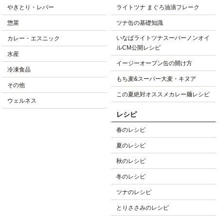
やきとり・レバー
ライトツナ まぐろ油漬フレーク
惣菜
ツナ缶の基礎知識
いなばライトツナスーパーノンオイ
カレー・エスニック
ルCM公開レシピ
水産
イージーオープン缶の開け方
冷凍食品
もち麦&スーパー大麦・キヌア
その他
この夏絶対オススメカレー麺レシピ
ウェルネス
レシピ
春のレシピ
夏のレシピ
秋のレシピ
冬のレシピ
ツナのレシピ
とりささみのレシピ