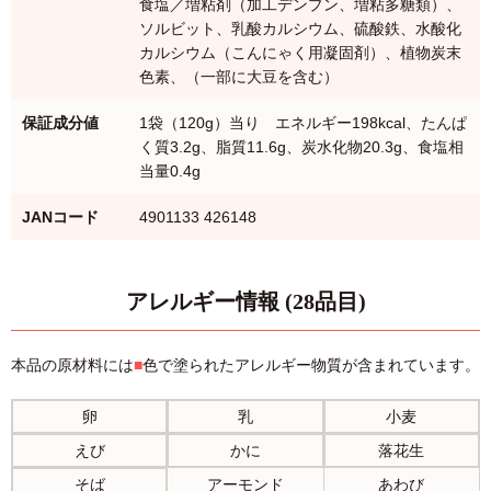
食塩／増粘剤（加工デンプン、増粘多糖類）、
ソルビット、乳酸カルシウム、硫酸鉄、水酸化
カルシウム（こんにゃく用凝固剤）、植物炭末
色素、（一部に大豆を含む）
保証成分値
1袋（120g）当り エネルギー198kcal、たんぱ
く質3.2g、脂質11.6g、炭水化物20.3g、食塩相
当量0.4g
JANコード
4901133 426148
アレルギー情報 (28品目)
本品の原材料には
■
色で塗られたアレルギー物質が含まれています。
卵
乳
小麦
えび
かに
落花生
そば
アーモンド
あわび