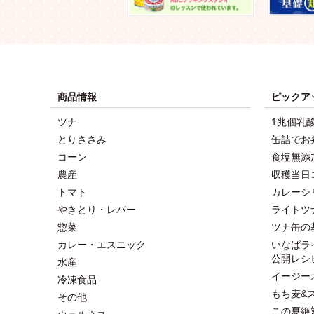
商品情報
ピックア
ツナ
1兆個乳
とりささみ
缶詰でお
コーン
食塩無添
農産
収穫当日
トマト
カレーシ
やきとり・レバー
ライトツ
惣菜
ツナ缶の
カレー・エスニック
いなばラ
公開レシ
水産
イージー
冷凍食品
もち麦&
その他
この夏絶