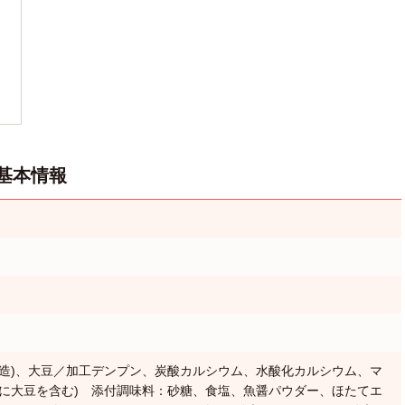
基本情報
製造)、大豆／加工デンプン、炭酸カルシウム、水酸化カルシウム、マ
部に大豆を含む) 添付調味料：砂糖、食塩、魚醤パウダー、ほたてエ