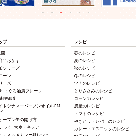
ップ
レシピ
酸菌
春のレシピ
弁当おかず
夏のレシピ
加シリーズ
秋のレシピ
コーン
冬のレシピ
リーズ
ツナのレシピ
ナ まぐろ油漬フレーク
とりささみのレシピ
基礎知識
コーンのレシピ
イトツナスーパーノンオイルCM
農産のレシピ
ピ
トマトのレシピ
オープン缶の開け方
やきとり・レバーのレシピ
スーパー大麦・キヌア
カレー・エスニックのレシピ
対オススメカレー麺レシピ