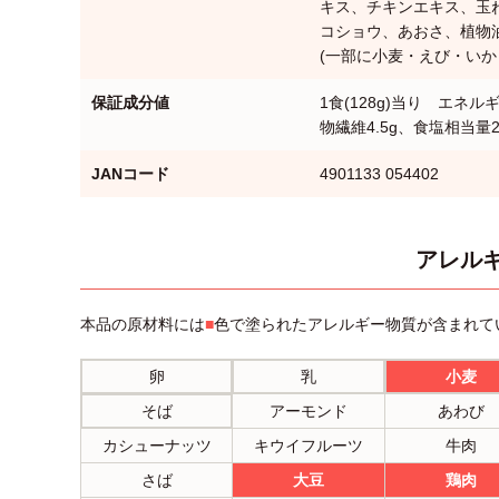
キス、チキンエキス、玉
コショウ、あおさ、植物
(一部に小麦・えび・いか
保証成分値
1食(128g)当り エネルギー
物繊維4.5g、食塩相当量2.
JANコード
4901133 054402
アレルギ
本品の原材料には
■
色で塗られたアレルギー物質が含まれて
卵
乳
小麦
そば
アーモンド
あわび
カシューナッツ
キウイフルーツ
牛肉
さば
大豆
鶏肉