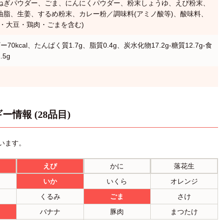
ねぎパウダー、ごま、にんにくパウダー、粉末しょうゆ、えび粉末、
油脂、生姜、するめ粉末、カレー粉／調味料(アミノ酸等)、酸味料、
・大豆・鶏肉・ごまを含む)
70kcal、たんぱく質1.7g、脂質0.4g、炭水化物17.2g-糖質12.7g-食
5g
ー情報 (28品目)
います。
えび
かに
落花生
いか
いくら
オレンジ
くるみ
ごま
さけ
バナナ
豚肉
まつたけ