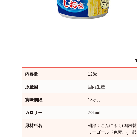
内容量
128g
原産国
国内生産
賞味期限
18ヶ月
カロリー
70kcal
原材料名
麺部：こんにゃく(国内
リーゴールド色素、(一