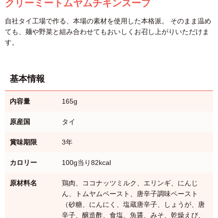
クリーミートムヤムチキンスープ
自社タイ工場で作る、本場の素材を使用した本格派。 そのまま温め
ても、麺や野菜と組み合わせてもおいしくお召し上がりいただけま
す。
基本情報
内容量
165g
原産国
タイ
賞味期限
3年
カロリー
100g当り82kcal
原材料名
鶏肉、ココナッツミルク、エリンギ、にんじ
ん、トムヤムペースト、唐辛子調味ペースト
（砂糖、にんにく、塩蔵唐辛子、しょうが、唐
辛子、醸造酢、食塩、魚醤、みそ、乾燥えび、