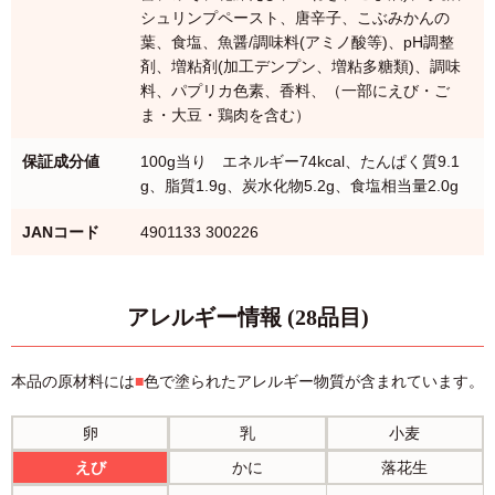
シュリンプペースト、唐辛子、こぶみかんの
葉、食塩、魚醤/調味料(アミノ酸等)、pH調整
剤、増粘剤(加工デンプン、増粘多糖類)、調味
料、パプリカ色素、香料、（一部にえび・ご
ま・大豆・鶏肉を含む）
保証成分値
100g当り エネルギー74kcal、たんぱく質9.1
g、脂質1.9g、炭水化物5.2g、食塩相当量2.0g
JANコード
4901133 300226
アレルギー情報 (28品目)
本品の原材料には
■
色で塗られたアレルギー物質が含まれています。
卵
乳
小麦
えび
かに
落花生