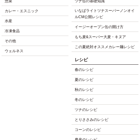
惣菜
ツナ缶の基礎知識
いなばライトツナスーパーノンオイ
カレー・エスニック
ルCM公開レシピ
水産
イージーオープン缶の開け方
冷凍食品
もち麦&スーパー大麦・キヌア
その他
この夏絶対オススメカレー麺レシピ
ウェルネス
レシピ
春のレシピ
夏のレシピ
秋のレシピ
冬のレシピ
ツナのレシピ
とりささみのレシピ
コーンのレシピ
農産のレシピ