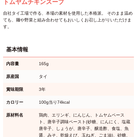
トムヤムチキンスープ
自社タイ工場で作る、本場の素材を使用した本格派。 そのまま温め
ても、麺や野菜と組み合わせてもおいしくお召し上がりいただけま
す。
基本情報
内容量
165g
原産国
タイ
賞味期限
3年
カロリー
100g当り74kcal
原材料名
鶏肉、エリンギ、にんじん、トムヤムペース
ト、唐辛子調味ペースト(砂糖、にんにく、塩蔵
唐辛子、しょうが、唐辛子、醸造酢、食塩、魚
醤、みそ、乾燥えび、玉ねぎ、ごま油)、砂糖、