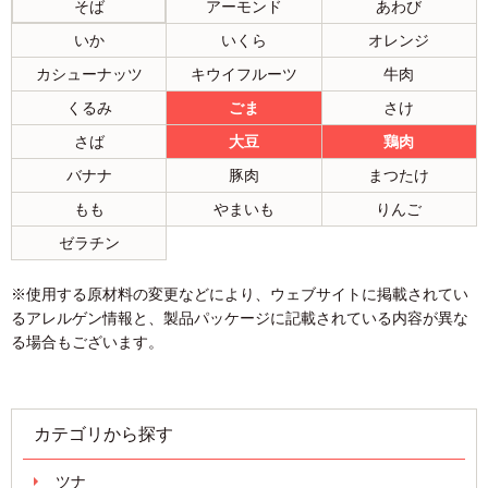
そば
アーモンド
あわび
いか
いくら
オレンジ
カシューナッツ
キウイフルーツ
牛肉
くるみ
ごま
さけ
さば
大豆
鶏肉
バナナ
豚肉
まつたけ
もも
やまいも
りんご
ゼラチン
※使用する原材料の変更などにより、ウェブサイトに掲載されてい
るアレルゲン情報と、製品パッケージに記載されている内容が異な
る場合もございます。
カテゴリから探す
ツナ